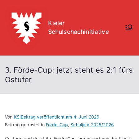
Zum
Inhalt
springen
Kieler
Schulschachinitiative
3. Förde-Cup: jetzt steht es 2:1 fürs
Ostufer
Von
KSI
Beitrag veröffentlicht am
4. Juni 2026
Beitrag gepostet in
Förde-Cup
,
Schuljahr 2025/2026
Gestern fand der dritte Förde-Cup, organisiert von der Klaus-