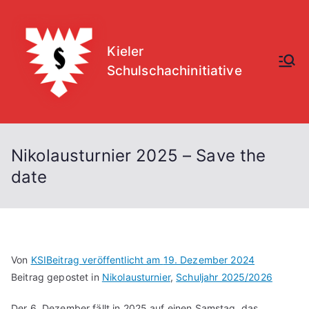
Zum
Inhalt
springen
Kieler
Schulschachinitiative
Nikolausturnier 2025 – Save the
date
Von
KSI
Beitrag veröffentlicht am
19. Dezember 2024
Beitrag gepostet in
Nikolausturnier
,
Schuljahr 2025/2026
Der 6. Dezember fällt in 2025 auf einen Samstag, das