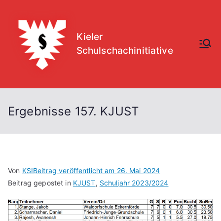
Zum
Inhalt
springen
Kieler
Schulschachinitiative
Ergebnisse 157. KJUST
Von
KSI
Beitrag veröffentlicht am
26. Mai 2024
Beitrag gepostet in
KJUST
,
Schuljahr 2023/2024