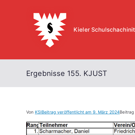
Zum
Inhalt
springen
Kieler Schulschachinit
Ergebnisse 155. KJUST
Von
KSI
Beitrag veröffentlicht am
9. März 2024
Beitrag