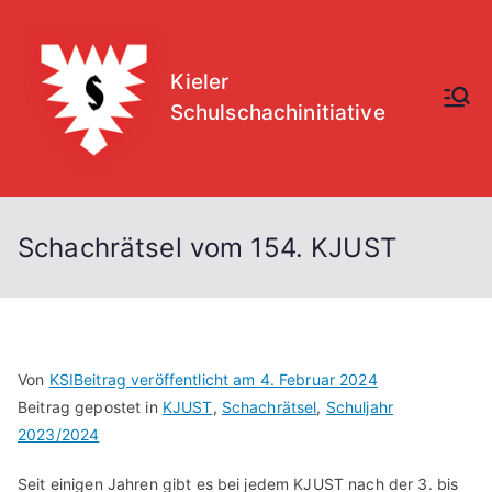
Zum
Inhalt
springen
Kieler
Schulschachinitiative
Schachrätsel vom 154. KJUST
Von
KSI
Beitrag veröffentlicht am
4. Februar 2024
Beitrag gepostet in
KJUST
,
Schachrätsel
,
Schuljahr
2023/2024
Seit einigen Jahren gibt es bei jedem KJUST nach der 3. bis